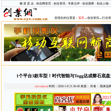
频 道 直 达 -
创业网首页
-
创业资讯
-
专家点评
-
创业观察
- 创业人物
-
您现在的位置是：
首页
→
创业资讯
→
行业资
1个平台3款车型！时代智能与Togg达成磐石底
cye.com.cn
时间：2026-5-8 21:36:40 来源： 作者：
我来说