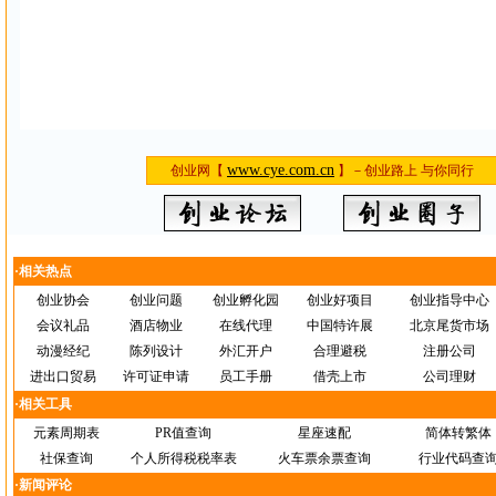
www.cye.com.cn
创业网【
】－创业路上 与你同行
·相关热点
创业协会
创业问题
创业孵化园
创业好项目
创业指导中心
会议礼品
酒店物业
在线代理
中国特许展
北京尾货市场
动漫经纪
陈列设计
外汇开户
合理避税
注册公司
进出口贸易
许可证申请
员工手册
借壳上市
公司理财
·相关工具
元素周期表
PR值查询
星座速配
简体转繁体
社保查询
个人所得税税率表
火车票余票查询
行业代码查
·新闻评论